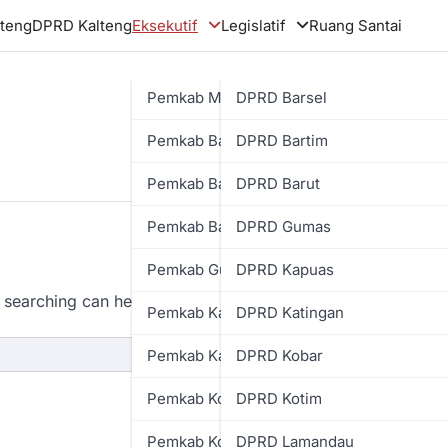
teng
DPRD Kalteng
Eksekutif
Legislatif
Ruang Santai
Pemkab Murung Raya
DPRD Barsel
Pemkab Barsel
DPRD Bartim
Pemkab Bartim
DPRD Barut
Pemkab Barut
DPRD Gumas
Pemkab Gumas
DPRD Kapuas
 searching can help.
Pemkab Kapuas
DPRD Katingan
Pemkab Katingan
DPRD Kobar
Pemkab Kobar
DPRD Kotim
Pemkab Kotim
DPRD Lamandau