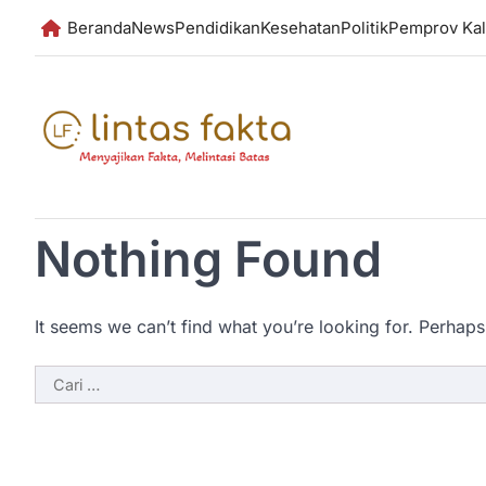
Skip
Beranda
News
Pendidikan
Kesehatan
Politik
Pemprov Kal
to
content
Nothing Found
It seems we can’t find what you’re looking for. Perhaps
Cari
untuk: