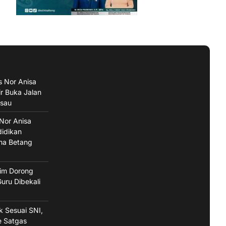
s Nor Anisa
ir Buka Jalan
isau
 Nor Anisa
didikan
ma Betang
im Dorong
uru Dibekali
ak Sesuai SNI,
e Satgas