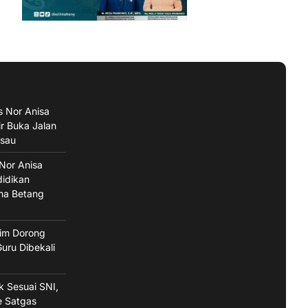
s Nor Anisa
ir Buka Jalan
isau
 Nor Anisa
didikan
ma Betang
im Dorong
uru Dibekali
ak Sesuai SNI,
e Satgas