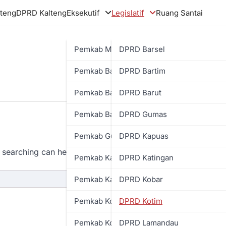
teng
DPRD Kalteng
Eksekutif
Legislatif
Ruang Santai
Pemkab Murung Raya
DPRD Barsel
Pemkab Barsel
DPRD Bartim
Pemkab Bartim
DPRD Barut
Pemkab Barut
DPRD Gumas
Pemkab Gumas
DPRD Kapuas
 searching can help.
Pemkab Kapuas
DPRD Katingan
Pemkab Katingan
DPRD Kobar
Pemkab Kobar
DPRD Kotim
Pemkab Kotim
DPRD Lamandau