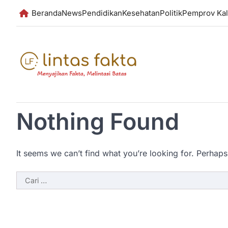
Skip
Beranda
News
Pendidikan
Kesehatan
Politik
Pemprov Kal
to
content
Nothing Found
It seems we can’t find what you’re looking for. Perhaps
Cari
untuk: