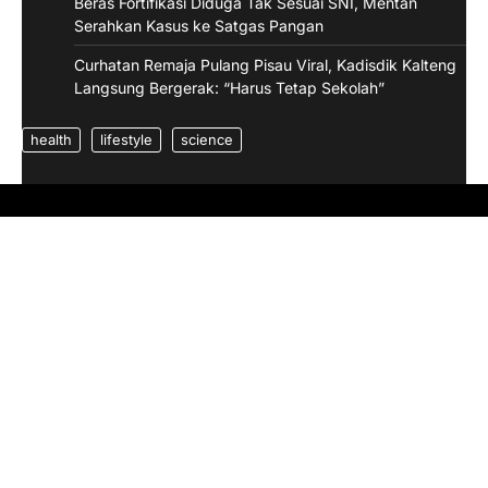
Beras Fortifikasi Diduga Tak Sesuai SNI, Mentan
Serahkan Kasus ke Satgas Pangan
Curhatan Remaja Pulang Pisau Viral, Kadisdik Kalteng
Langsung Bergerak: “Harus Tetap Sekolah”
health
lifestyle
science