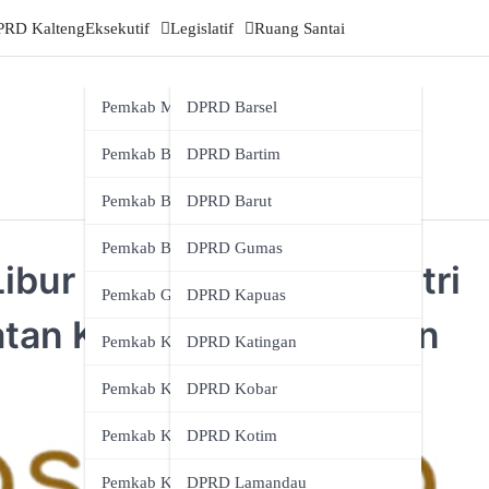
PRD Kalteng
Eksekutif
Legislatif
Ruang Santai
Pemkab Murung Raya
DPRD Barsel
Pemkab Barsel
DPRD Bartim
Pemkab Bartim
DPRD Barut
Pemkab Barut
DPRD Gumas
ibur Ramadan dan Idulfitri
Pemkab Gumas
DPRD Kapuas
atan Karakter Keagamaan
Pemkab Kapuas
DPRD Katingan
Pemkab Katingan
DPRD Kobar
Pemkab Kobar
DPRD Kotim
Pemkab Kotim
DPRD Lamandau