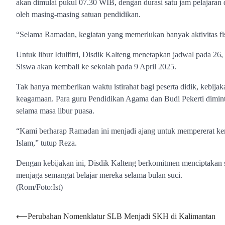
akan dimulai pukul 07.30 WIB, dengan durasi satu jam pelajaran d
oleh masing-masing satuan pendidikan.
“Selama Ramadan, kegiatan yang memerlukan banyak aktivitas fis
Untuk libur Idulfitri, Disdik Kalteng menetapkan jadwal pada 26, 
Siswa akan kembali ke sekolah pada 9 April 2025.
Tak hanya memberikan waktu istirahat bagi peserta didik, kebij
keagamaan. Para guru Pendidikan Agama dan Budi Pekerti dimint
selama masa libur puasa.
“Kami berharap Ramadan ini menjadi ajang untuk mempererat keru
Islam,” tutup Reza.
Dengan kebijakan ini, Disdik Kalteng berkomitmen menciptakan s
menjaga semangat belajar mereka selama bulan suci.
(Rom/Foto:Ist)
Navigasi
⟵
Perubahan Nomenklatur SLB Menjadi SKH di Kalimantan