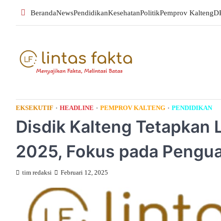
Skip
Beranda
News
Pendidikan
Kesehatan
Politik
Pemprov Kalteng
D
to
content
EKSEKUTIF
HEADLINE
PEMPROV KALTENG
PENDIDIKAN
Disdik Kalteng Tetapkan L
2025, Fokus pada Pengu
tim redaksi
Februari 12, 2025