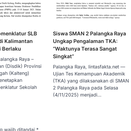
menklatur SLB
Siswa SMAN 2 Palangka Raya
di Kalimantan
Ungkap Pengalaman TKA:
 Berlaku
“Waktunya Terasa Sangat
Singkat”
Palangka Raya –
n (Disdik) Provinsi
Palangka Raya, lintasfakta.net —
gah (Kalteng)
Ujian Tes Kemampuan Akademik
menetapkan
(TKA) yang dilaksanakan di SMAN
nklatur Sekolah
2 Palangka Raya pada Selasa
(4/11/2025) menjadi…
g wajib ditandai
*