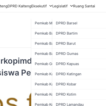
teng
DPRD Kalteng
Eksekutif
Legislatif
Ruang Santai
Pemkab Murung Raya
DPRD Barsel
Pemkab Barsel
DPRD Bartim
Pemkab Bartim
DPRD Barut
Pemkab Barut
DPRD Gumas
rkopimda Beri Kuliah
Pemkab Gumas
DPRD Kapuas
iswa Pedalaman Kalteng
Pemkab Kapuas
DPRD Katingan
Pemkab Katingan
DPRD Kobar
Pemkab Kobar
DPRD Kotim
Pemkab Kotim
DPRD Lamandau