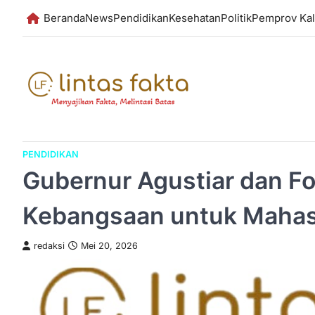
Skip
Beranda
News
Pendidikan
Kesehatan
Politik
Pemprov Kal
to
content
PENDIDIKAN
Gubernur Agustiar dan Fo
Kebangsaan untuk Mahas
redaksi
Mei 20, 2026