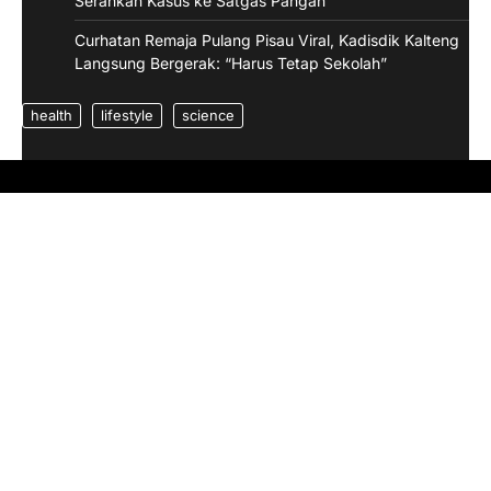
Serahkan Kasus ke Satgas Pangan
Curhatan Remaja Pulang Pisau Viral, Kadisdik Kalteng
Langsung Bergerak: “Harus Tetap Sekolah”
health
lifestyle
science