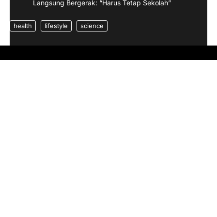
Langsung Bergerak: “Harus Tetap Sekolah”
health
lifestyle
science