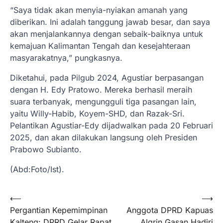
“Saya tidak akan menyia-nyiakan amanah yang
diberikan. Ini adalah tanggung jawab besar, dan saya
akan menjalankannya dengan sebaik-baiknya untuk
kemajuan Kalimantan Tengah dan kesejahteraan
masyarakatnya,” pungkasnya.
Diketahui, pada Pilgub 2024, Agustiar berpasangan
dengan H. Edy Pratowo. Mereka berhasil meraih
suara terbanyak, mengungguli tiga pasangan lain,
yaitu Willy-Habib, Koyem-SHD, dan Razak-Sri.
Pelantikan Agustiar-Edy dijadwalkan pada 20 Februari
2025, dan akan dilakukan langsung oleh Presiden
Prabowo Subianto.
(Abd:Foto/Ist).
Navigasi
⟵
⟶
Pergantian Kepemimpinan
Anggota DPRD Kapuas
pos
Kalteng: DPRD Gelar Rapat
Algrin Gasan Hadiri