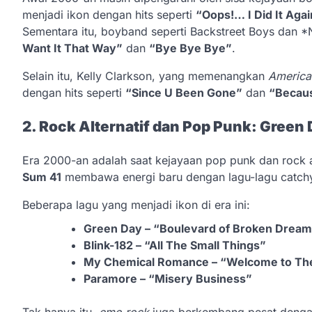
menjadi ikon dengan hits seperti
“Oops!… I Did It Aga
Sementara itu, boyband seperti Backstreet Boys dan *
Want It That Way”
dan
“Bye Bye Bye”
.
Selain itu, Kelly Clarkson, yang memenangkan
America
dengan hits seperti
“Since U Been Gone”
dan
“Becaus
2. Rock Alternatif dan Pop Punk: Green
Era 2000-an adalah saat kejayaan pop punk dan rock a
Sum 41
membawa energi baru dengan lagu-lagu catchy d
Beberapa lagu yang menjadi ikon di era ini:
Green Day – “Boulevard of Broken Drea
Blink-182 – “All The Small Things”
My Chemical Romance – “Welcome to The
Paramore – “Misery Business”
Tak hanya itu,
emo rock
juga berkembang pesat denga