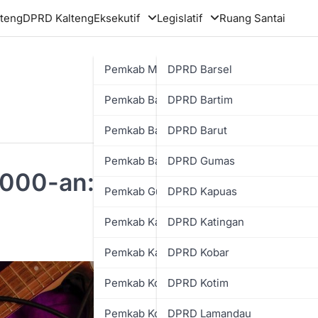
teng
DPRD Kalteng
Eksekutif
Legislatif
Ruang Santai
Pemkab Murung Raya
DPRD Barsel
Pemkab Barsel
DPRD Bartim
Pemkab Bartim
DPRD Barut
Pemkab Barut
DPRD Gumas
 2000-an: Soundtrack Masa
Pemkab Gumas
DPRD Kapuas
Pemkab Kapuas
DPRD Katingan
Pemkab Katingan
DPRD Kobar
Pemkab Kobar
DPRD Kotim
Pemkab Kotim
DPRD Lamandau