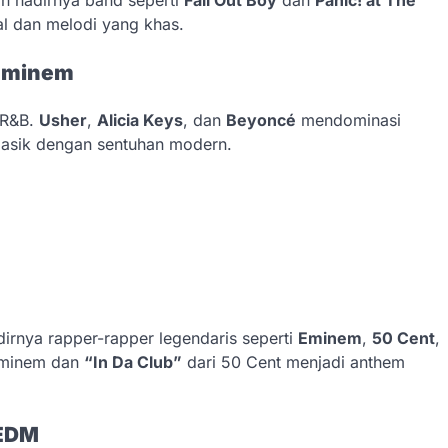
al dan melodi yang khas.
 Eminem
 R&B.
Usher
,
Alicia Keys
, dan
Beyoncé
mendominasi
asik dengan sentuhan modern.
dirnya rapper-rapper legendaris seperti
Eminem
,
50 Cent
,
Eminem dan
“In Da Club”
dari 50 Cent menjadi anthem
 EDM