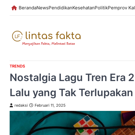
Skip
Beranda
News
Pendidikan
Kesehatan
Politik
Pemprov Kal
to
content
TRENDS
Nostalgia Lagu Tren Era
Lalu yang Tak Terlupakan
redaksi
Februari 11, 2025