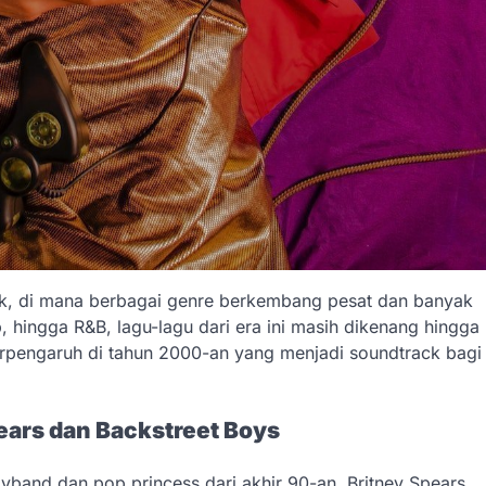
ik, di mana berbagai genre berkembang pesat dan banyak
, hingga R&B, lagu-lagu dari era ini masih dikenang hingga
berpengaruh di tahun 2000-an yang menjadi soundtrack bagi
ears dan Backstreet Boys
yband dan pop princess dari akhir 90-an. Britney Spears