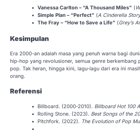
Vanessa Carlton – “A Thousand Miles”
(
W
Simple Plan – “Perfect”
(
A Cinderella Stor
The Fray – “How to Save a Life”
(
Grey’s A
Kesimpulan
Era 2000-an adalah masa yang penuh warna bagi dunia
hip-hop yang revolusioner, semua genre berkembang 
pop. Tak heran, hingga kini, lagu-lagu dari era ini ma
orang.
Referensi
Billboard. (2000-2010).
Billboard Hot 100 A
Rolling Stone. (2023).
Best Songs of the 2
Pitchfork. (2022).
The Evolution of Pop Mus