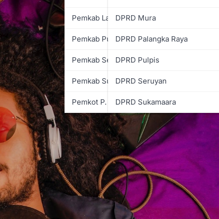
Pemkab Lamandau
DPRD Mura
Pemkab Pulpis
DPRD Palangka Raya
Pemkab Seruyan
DPRD Pulpis
Pemkab Sukamara
DPRD Seruyan
Pemkot P. Raya
DPRD Sukamaara