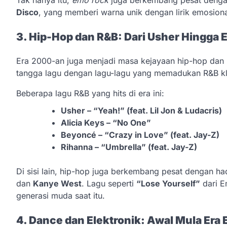
Disco
, yang memberi warna unik dengan lirik emosion
3. Hip-Hop dan R&B: Dari Usher Hingga
Era 2000-an juga menjadi masa kejayaan hip-hop dan
tangga lagu dengan lagu-lagu yang memadukan R&B kl
Beberapa lagu R&B yang hits di era ini:
Usher – “Yeah!” (feat. Lil Jon & Ludacris)
Alicia Keys – “No One”
Beyoncé – “Crazy in Love” (feat. Jay-Z)
Rihanna – “Umbrella” (feat. Jay-Z)
Di sisi lain, hip-hop juga berkembang pesat dengan ha
dan
Kanye West
. Lagu seperti
“Lose Yourself”
dari 
generasi muda saat itu.
4. Dance dan Elektronik: Awal Mula Era