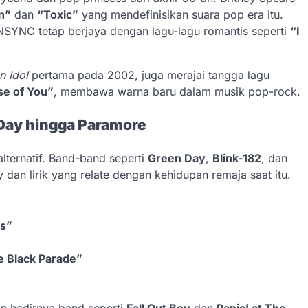
in”
dan
“Toxic”
yang mendefinisikan suara pop era itu.
NSYNC tetap berjaya dengan lagu-lagu romantis seperti
“I
n Idol
pertama pada 2002, juga merajai tangga lagu
e of You”
, membawa warna baru dalam musik pop-rock.
 Day hingga Paramore
lternatif. Band-band seperti
Green Day
,
Blink-182
, dan
an lirik yang relate dengan kehidupan remaja saat itu.
ms”
 Black Parade”
n hadirnya band seperti
Fall Out Boy
dan
Panic! at The