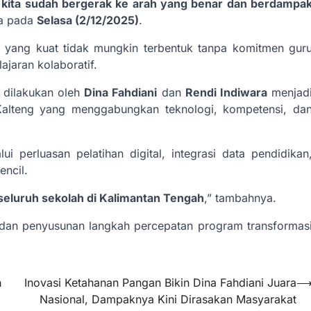
n kita sudah bergerak ke arah yang benar dan berdampa
za pada
Selasa (2/12/2025)
.
 yang kuat tidak mungkin terbentuk tanpa komitmen gur
jaran kolaboratif.
 dilakukan oleh
Dina Fahdiani
dan
Rendi Indiwara
menjad
 Kalteng yang menggabungkan teknologi, kompetensi, da
i perluasan pelatihan digital, integrasi data pendidikan
encil.
seluruh sekolah di Kalimantan Tengah
,” tambahnya.
i dan penyusunan langkah percepatan program transformas
h
Inovasi Ketahanan Pangan Bikin Dina Fahdiani Juara
Nasional, Dampaknya Kini Dirasakan Masyarakat