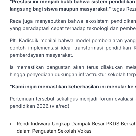
“
Prestasi ini menjadi bukti bahwa sistem pendidika
langsung bagi siswa maupun masyarakat
,” tegas Re
Reza juga menyebutkan bahwa ekosistem pendidikan
yang beradaptasi cepat terhadap teknologi dan pembela
Plt. Kadisdik menilai bahwa model pembelajaran yang
contoh implementasi ideal transformasi pendidikan
pemberdayaan masyarakat.
Ia memastikan penguatan akan terus dilakukan melalu
hingga penyediaan dukungan infrastruktur sekolah terp
“
Kami ingin memastikan keberhasilan ini menular ke 
Pertemuan tersebut sekaligus menjadi forum evaluas
pendidikan 2026.(via/red)
Navigasi
⟵
Rendi Indiwara Ungkap Dampak Besar PKDS Berka
dalam Penguatan Sekolah Vokasi
pos