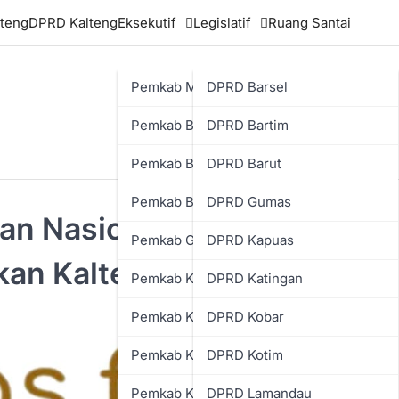
teng
DPRD Kalteng
Eksekutif
Legislatif
Ruang Santai
Pemkab Murung Raya
DPRD Barsel
Pemkab Barsel
DPRD Bartim
Pemkab Bartim
DPRD Barut
Pemkab Barut
DPRD Gumas
n Nasional, Plt. Kadisdik:
Pemkab Gumas
DPRD Kapuas
kan Kalteng Berjalan Efektif
Pemkab Kapuas
DPRD Katingan
Pemkab Katingan
DPRD Kobar
Pemkab Kobar
DPRD Kotim
Pemkab Kotim
DPRD Lamandau