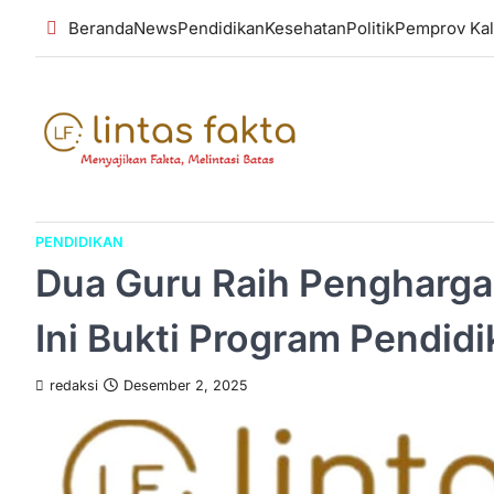
Skip
Beranda
News
Pendidikan
Kesehatan
Politik
Pemprov Kal
to
content
PENDIDIKAN
Dua Guru Raih Penghargaa
Ini Bukti Program Pendidi
redaksi
Desember 2, 2025