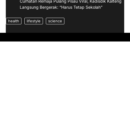
Curhatan Remaja Pulang Pisau Viral, Kadisdik Kalteng
Langsung Bergerak: “Harus Tetap Sekolah”
health
lifestyle
science