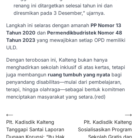
renang ini ditargetkan selesai tahun ini dan
diresmikan pada 3 Desember,” ujarnya.
Langkah ini selaras dengan amanah
PP Nomor 13
Tahun 2020
dan
Permendikbudristek Nomor 48
Tahun 2023
yang mewajibkan setiap OPD memiliki
ULD.
Dengan terobosan ini, Kalteng bukan hanya
menghadirkan sekolah inklusif di atas kertas, tetapi
juga membangun
ruang tumbuh yang nyata
bagi
penyandang disabilitas—mulai dari pembelajaran,
terapi, hingga olahraga—sebagai bentuk komitmen
menciptakan masyarakat yang setara.(red)
Navigasi
⟵
⟶
Plt. Kadisdik Kalteng
Plt. Kadisdik Kalteng
pos
Tanggapi Santai Laporan
Sosialisasikan Program
Dugaan Korupsi: “Itu Hak
Sekolah Gratis dan