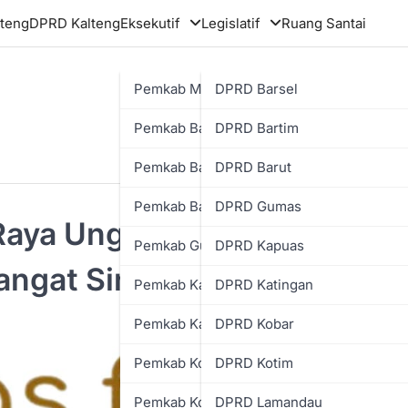
teng
DPRD Kalteng
Eksekutif
Legislatif
Ruang Santai
Pemkab Murung Raya
DPRD Barsel
Pemkab Barsel
DPRD Bartim
Pemkab Bartim
DPRD Barut
Pemkab Barut
DPRD Gumas
Raya Ungkap Pengalaman
Pemkab Gumas
DPRD Kapuas
angat Singkat”
Pemkab Kapuas
DPRD Katingan
Pemkab Katingan
DPRD Kobar
Pemkab Kobar
DPRD Kotim
Pemkab Kotim
DPRD Lamandau