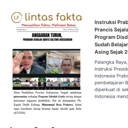
Instruksi Pr
Prancis Sejal
Program Disdi
Sudah Belaja
Asing Sejak 
Palangka Raya, 
Instruksi Presi
Indonesia Prab
pembelajaran B
diperkuat di se
Indonesia men