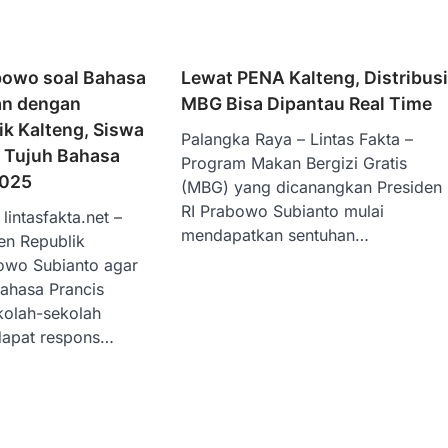
abowo soal Bahasa
Lewat PENA Kalteng, Distribus
an dengan
MBG Bisa Dipantau Real Time
k Kalteng, Siswa
Palangka Raya – Lintas Fakta –
r Tujuh Bahasa
Program Makan Bergizi Gratis
2025
(MBG) yang dicanangkan Presiden
RI Prabowo Subianto mulai
lintasfakta.net –
mendapatkan sentuhan…
den Republik
owo Subianto agar
ahasa Prancis
kolah-sekolah
dapat respons…