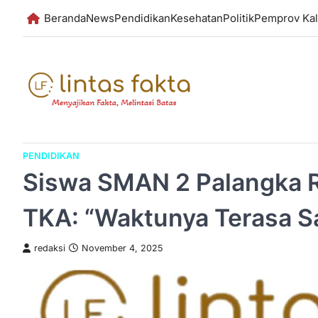
Skip
Beranda
News
Pendidikan
Kesehatan
Politik
Pemprov Kal
to
content
PENDIDIKAN
Siswa SMAN 2 Palangka 
TKA: “Waktunya Terasa S
redaksi
November 4, 2025