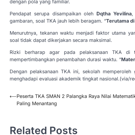
dengan pola yang familiar.
Pendapat serupa disampaikan oleh
Dqtha Yevilina
,
gambaran, soal TKA jauh lebih beragam. “
Terutama di 
Menurutnya, tekanan waktu menjadi faktor utama y
soal tidak dapat dikerjakan secara maksimal.
Rizki berharap agar pada pelaksanaan TKA di 
mempertimbangkan penambahan durasi waktu. “
Matem
Dengan pelaksanaan TKA ini, sekolah memperoleh 
menghadapi evaluasi akademik tingkat nasional.(via/re
Navigasi
⟵
Peserta TKA SMAN 2 Palangka Raya Nilai Matemati
Paling Menantang
pos
Related Posts