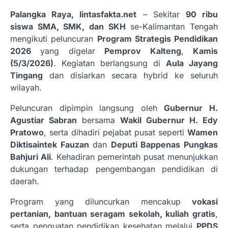
Palangka Raya, lintasfakta.net
– Sekitar
90 ribu
siswa SMA, SMK, dan SKH
se-Kalimantan Tengah
mengikuti peluncuran
Program Strategis Pendidikan
2026
yang digelar
Pemprov Kalteng
,
Kamis
(5/3/2026)
. Kegiatan berlangsung di
Aula Jayang
Tingang
dan disiarkan secara hybrid ke seluruh
wilayah.
Peluncuran dipimpin langsung oleh
Gubernur H.
Agustiar Sabran
bersama
Wakil Gubernur H. Edy
Pratowo
, serta dihadiri pejabat pusat seperti
Wamen
Diktisaintek Fauzan
dan
Deputi Bappenas Pungkas
Bahjuri Ali
. Kehadiran pemerintah pusat menunjukkan
dukungan terhadap pengembangan pendidikan di
daerah.
Program yang diluncurkan mencakup
vokasi
pertanian, bantuan seragam sekolah, kuliah gratis
,
serta penguatan pendidikan kesehatan melalui
PPDS