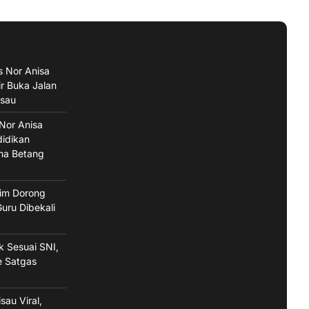
s Nor Anisa
ir Buka Jalan
isau
 Nor Anisa
didikan
ma Betang
im Dorong
uru Dibekali
ak Sesuai SNI,
e Satgas
sau Viral,