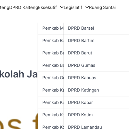
teng
DPRD Kalteng
Eksekutif
Legislatif
Ruang Santai
Pemkab Murung Raya
DPRD Barsel
Pemkab Barsel
DPRD Bartim
Pemkab Bartim
DPRD Barut
Pemkab Barut
DPRD Gumas
kolah Jadi Pusat Informasi
Pemkab Gumas
DPRD Kapuas
Pemkab Kapuas
DPRD Katingan
Pemkab Katingan
DPRD Kobar
Pemkab Kobar
DPRD Kotim
Pemkab Kotim
DPRD Lamandau