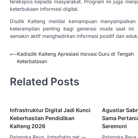
terekspos kepada masyarakat. Program ini juga menj
keterbukaan informasi digital.
Disdik Kalteng menilai kemampuan menyampaikan 
keterampilan penting bagi generasi muda saat ini
semakin aktif menghadirkan informasi positif dan eduka
Navigasi
⟵
Kadisdik Kalteng Apresiasi Inovasi Guru di Tengah
Keterbatasan
pos
Related Posts
Infrastruktur Digital Jadi Kunci
Agustiar Sabr
Keberhasilan Pendidikan
Sama Pertani
Kalteng 2026
Seremoni
Palangka Raya, lintasfakta.net —
Palangka Raya, 