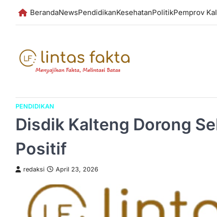
Skip
Beranda
News
Pendidikan
Kesehatan
Politik
Pemprov Kal
to
content
PENDIDIKAN
Disdik Kalteng Dorong Se
Positif
redaksi
April 23, 2026