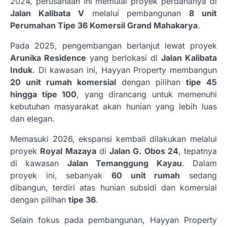
2024, perusahaan ini memulai proyek perdananya di
Jalan Kalibata V
melalui pembangunan
8 unit
Perumahan Tipe 36 Komersil Grand Mahakarya
.
Pada 2025, pengembangan berlanjut lewat proyek
Arunika Residence
yang berlokasi di
Jalan Kalibata
Induk
. Di kawasan ini, Hayyan Property membangun
20 unit rumah komersial
dengan pilihan
tipe 45
hingga tipe 100
, yang dirancang untuk memenuhi
kebutuhan masyarakat akan hunian yang lebih luas
dan elegan.
Memasuki 2026, ekspansi kembali dilakukan melalui
proyek
Royal Mazaya
di
Jalan G. Obos 24
, tepatnya
di kawasan
Jalan Temanggung Kayau
. Dalam
proyek ini, sebanyak
60 unit rumah
sedang
dibangun, terdiri atas hunian subsidi dan komersial
dengan pilihan
tipe 36
.
Selain fokus pada pembangunan, Hayyan Property