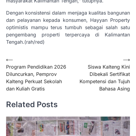
masyarakat Kalimantan Tengah,” tutupnya.
Dengan konsistensi dalam menjaga kualitas bangunan
dan pelayanan kepada konsumen, Hayyan Property
optimistis mampu terus tumbuh sebagai salah satu
pengembang properti terpercaya di Kalimantan
Tengah.(rah/red)
Navigasi
⟵
⟶
Program Pendidikan 2026
Siswa Kalteng Kini
pos
Diluncurkan, Pemprov
Dibekali Sertifikat
Kalteng Perkuat Sekolah
Kompetensi dan Tujuh
dan Kuliah Gratis
Bahasa Asing
Related Posts