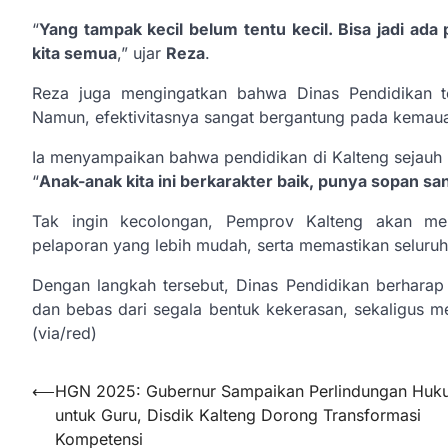
“
Yang tampak kecil belum tentu kecil. Bisa jadi ada 
kita semua
,” ujar
Reza
.
Reza juga mengingatkan bahwa Dinas Pendidikan te
Namun, efektivitasnya sangat bergantung pada kemauan s
Ia menyampaikan bahwa pendidikan di Kalteng sejauh in
“
Anak-anak kita ini berkarakter baik, punya sopan sa
Tak ingin kecolongan, Pemprov Kalteng akan me
pelaporan yang lebih mudah, serta memastikan seluruh
Dengan langkah tersebut, Dinas Pendidikan berharap 
dan bebas dari segala bentuk kekerasan, sekaligus 
(via/red)
Navigasi
⟵
HGN 2025: Gubernur Sampaikan Perlindungan Huk
untuk Guru, Disdik Kalteng Dorong Transformasi
pos
Kompetensi