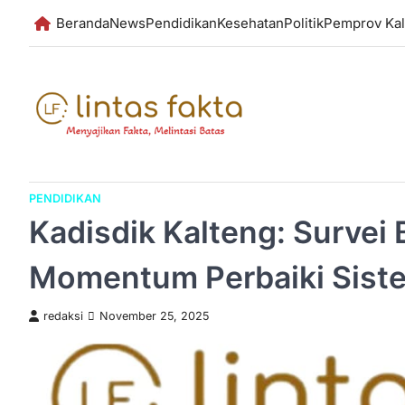
Skip
Beranda
News
Pendidikan
Kesehatan
Politik
Pemprov Kal
to
content
PENDIDIKAN
Kadisdik Kalteng: Survei 
Momentum Perbaiki Sist
redaksi
November 25, 2025