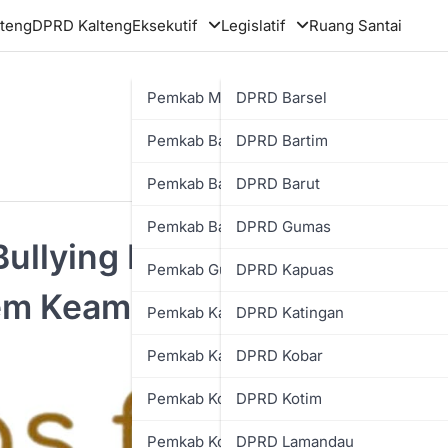
teng
DPRD Kalteng
Eksekutif
Legislatif
Ruang Santai
Pemkab Murung Raya
DPRD Barsel
Pemkab Barsel
DPRD Bartim
Pemkab Bartim
DPRD Barut
Pemkab Barut
DPRD Gumas
Bullying Harus Jadi
Pemkab Gumas
DPRD Kapuas
em Keamanan Sekolah
Pemkab Kapuas
DPRD Katingan
Pemkab Katingan
DPRD Kobar
Pemkab Kobar
DPRD Kotim
Pemkab Kotim
DPRD Lamandau