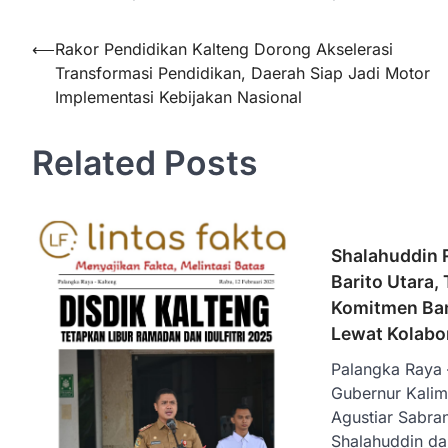
Navigasi
⟵
Rakor Pendidikan Kalteng Dorong Akselerasi
Transformasi Pendidikan, Daerah Siap Jadi Motor
pos
Implementasi Kebijakan Nasional
Related Posts
Shalahuddin 
Barito Utara,
Komitmen Ba
Lewat Kolabo
Palangka Raya –
Gubernur Kalim
Agustiar Sabran
Shalahuddin dan