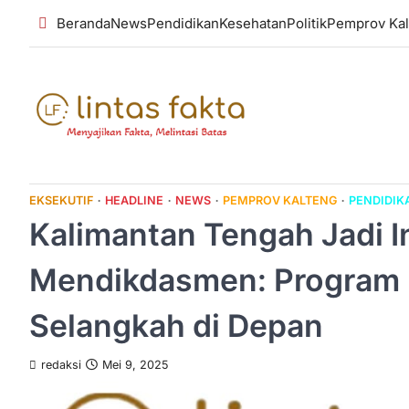
Skip
Beranda
News
Pendidikan
Kesehatan
Politik
Pemprov Kal
to
content
EKSEKUTIF
HEADLINE
NEWS
PEMPROV KALTENG
PENDIDIK
Kalimantan Tengah Jadi In
Mendikdasmen: Program 
Selangkah di Depan
redaksi
Mei 9, 2025