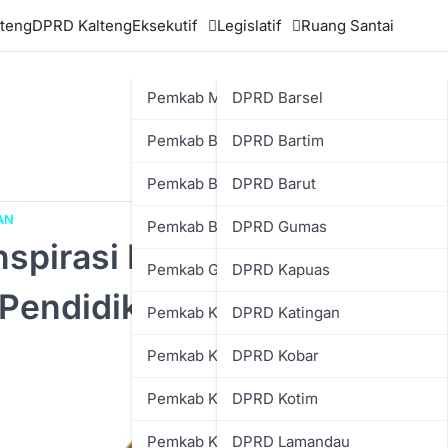
teng
DPRD Kalteng
Eksekutif
Legislatif
Ruang Santai
Pemkab Murung Raya
DPRD Barsel
Pemkab Barsel
DPRD Bartim
Pemkab Bartim
DPRD Barut
AN
Pemkab Barut
DPRD Gumas
spirasi Nasional,
Pemkab Gumas
DPRD Kapuas
Pendidikan Daerah Sudah
Pemkab Kapuas
DPRD Katingan
Pemkab Katingan
DPRD Kobar
Pemkab Kobar
DPRD Kotim
Pemkab Kotim
DPRD Lamandau