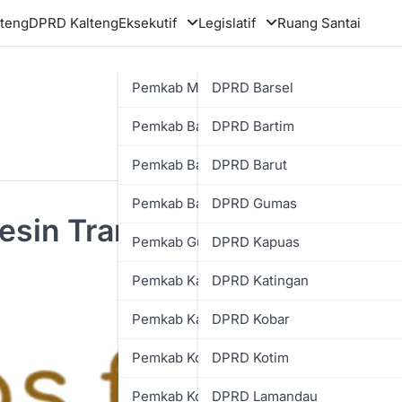
teng
DPRD Kalteng
Eksekutif
Legislatif
Ruang Santai
Pemkab Murung Raya
DPRD Barsel
Pemkab Barsel
DPRD Bartim
Pemkab Bartim
DPRD Barut
Pemkab Barut
DPRD Gumas
sin Transformasi Guru
Pemkab Gumas
DPRD Kapuas
Pemkab Kapuas
DPRD Katingan
Pemkab Katingan
DPRD Kobar
Pemkab Kobar
DPRD Kotim
Pemkab Kotim
DPRD Lamandau