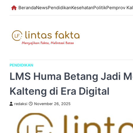
Skip
Beranda
News
Pendidikan
Kesehatan
Politik
Pemprov Kal
to
content
PENDIDIKAN
LMS Huma Betang Jadi Me
Kalteng di Era Digital
redaksi
November 26, 2025